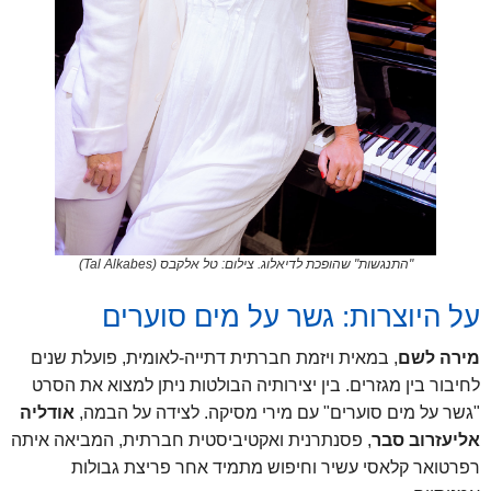
"התנגשות" שהופכת לדיאלוג. צילום: טל אלקבס (Tal Alkabes)
על היוצרות: גשר על מים סוערים
מירה לשם
, במאית ויזמת חברתית דתייה-לאומית, פועלת שנים
לחיבור בין מגזרים. בין יצירותיה הבולטות ניתן למצוא את הסרט
"גשר על מים סוערים" עם מירי מסיקה. לצידה על הבמה,
אודליה
אליעזרוב סבר
, פסנתרנית ואקטיביסטית חברתית, המביאה איתה
רפרטואר קלאסי עשיר וחיפוש מתמיד אחר פריצת גבולות