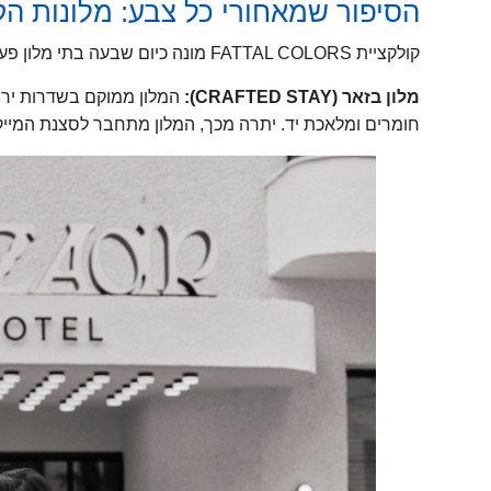
הסיפור שמאחורי כל צבע: מלונות הק
קולקציית FATTAL COLORS מונה כיום שבעה בתי מלון פעילים. הם ממוקמים בלב הסצנה העירונית של תל אביב וירושלים:
מלון בזאר (CRAFTED STAY):
המלון ממוקם בשדרות ירוש
חומרים ומלאכת יד. יתרה מכך, המלון מתחבר לסצנת המי