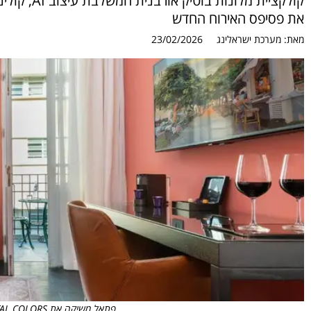
קולקציית מל
את פסיפס האירוח החדש
מאת:
מערכת ישראלינג
23/02/2026
פתאל משיקה את FATTAL COLORS - בכר האוס צילום: אסף פינצ'וק