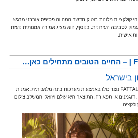
והי קולקציית מלונות בוטיק חדשה המהווה פסיפס אורבני מרגש
וק לסביבה העירונית. בנוסף, הוא מציג אמירה אמנותית נועזת
ת אישית.
החיים הטובים מתחילים כאן…
לראשונה בענף המלונאות בישראל, הקמפיין של FATTAL COLORS נוצר כולו באמצעות מערכות בינה מלאכותית. אמנית
וגמנים או תפאורה. התוצאה היא עולם ויזואלי המשלב צילום
לקציה.