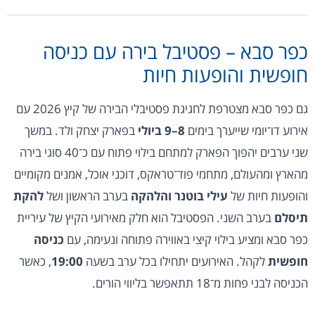
כפר סבא – פסטיבל בירה עם כניסה
חופשית והופעות חיות
גם כפר סבא מצטרפת לחגיגת פסטיבלי הבירה של קיץ 2026 עם
אירוע דו־יומי שייערך בימים
8–9 ביולי
בפארק יצחק ולד. במשך
שני ערבים יהפוך הפארק למתחם בילוי פתוח עם כ־40 סוגי בירה
מהארץ ומהעולם, מתחמי פוד־טראקס, דוכני אוכל, אמנים מקומיים
והופעות חיות של
עילי בוטנר והלהקה
בערב הראשון ושל
להקת
תיסלם
בערב השני. הפסטיבל הוא חלק מאירועי הקיץ של עיריית
כפר סבא ומציע בילוי קיצי באווירה פתוחה ונעימה, עם
כניסה
חופשית
לקהל. האירועים יתחילו בכל ערב בשעה
19:00
, כאשר
הכניסה לבני פחות מ־18 תתאפשר בליווי הורים.