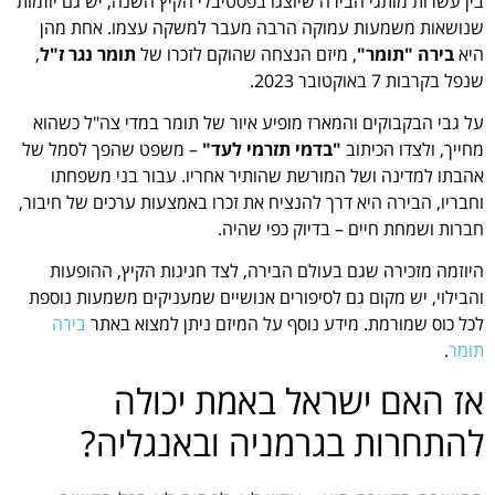
בין עשרות מותגי הבירה שיוצגו בפסטיבלי הקיץ השנה, יש גם יוזמות
שנושאות משמעות עמוקה הרבה מעבר למשקה עצמו. אחת מהן
היא
בירה "תומר"
, מיזם הנצחה שהוקם לזכרו של
תומר נגר ז"ל
,
שנפל בקרבות 7 באוקטובר 2023.
על גבי הבקבוקים והמארז מופיע איור של תומר במדי צה"ל כשהוא
מחייך, ולצדו הכיתוב
"בדמי תזרמי לעד"
– משפט שהפך לסמל של
אהבתו למדינה ושל המורשת שהותיר אחריו. עבור בני משפחתו
וחבריו, הבירה היא דרך להנציח את זכרו באמצעות ערכים של חיבור,
חברות ושמחת חיים – בדיוק כפי שהיה.
היוזמה מזכירה שגם בעולם הבירה, לצד חגיגות הקיץ, ההופעות
והבילוי, יש מקום גם לסיפורים אנושיים שמעניקים משמעות נוספת
לכל כוס שמורמת. מידע נוסף על המיזם ניתן למצוא באתר
בירה
תומר
.
אז האם ישראל באמת יכולה
להתחרות בגרמניה ובאנגליה?