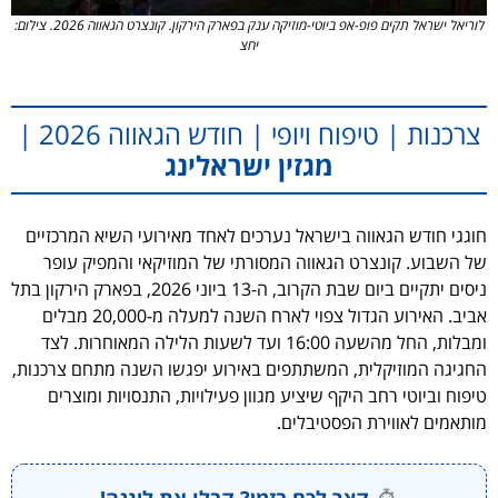
לוריאל ישראל תקים פופ-אפ ביוטי-מוזיקה ענק בפארק הירקון. קונצרט הגאווה 2026. צילום:
יחצ
צרכנות | טיפוח ויופי | חודש הגאווה 2026 |
מגזין ישראלינג
חוגגי חודש הגאווה בישראל נערכים לאחד מאירועי השיא המרכזיים
של השבוע. קונצרט הגאווה המסורתי של המוזיקאי והמפיק עופר
ניסים יתקיים ביום שבת הקרוב, ה-13 ביוני 2026, בפארק הירקון בתל
אביב. האירוע הגדול צפוי לארח השנה למעלה מ-20,000 מבלים
ומבלות, החל מהשעה 16:00 ועד לשעות הלילה המאוחרות. לצד
החגיגה המוזיקלית, המשתתפים באירוע יפגשו השנה מתחם צרכנות,
טיפוח וביוטי רחב היקף שיציע מגוון פעילויות, התנסויות ומוצרים
מותאמים לאווירת הפסטיבלים.
קצר לכם בזמן? קבלו את לינגה!