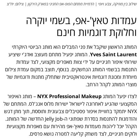
שילוב בין מוזיקה, צבע ויופי | הדמיית מתחם הפופ-אפ החגיגי בפארק הירקון | צילום: יח"צ
עמדות טאץ'-אפ, בשמי יוקרה
וחלוקת דוגמיות חינם
המותג הראשון שיקבל את פני המבלים הוא מותג הביוטי היוקרתי
Yves Saint Laurent
. המותג יפעיל מתחם מעוצב ואדג'י שיציע
שירותי איפור חגיגיים על ידי צוות מאפרים מקצועי, לצד עמדות
התנסות בבשמי המותג הנחשקים. בנוסף, תוצב במקום עמדת צילום
מיוחדת ומכונת דוגמיות אינטראקטיבית שתחלק מתנות ודוגמיות של
מוצרי המותג לקהל הרחב.
לצדו יפעל המותג
NYX Professional Makeup
– מותג האיפור
המקצועי שהגיע לאחרונה לישראל ישירות מלוס אנג'לס. המתחם של
NYX יתמקד בחוויית איפור פסטיבלים צבעונית ותוססת, תוך מתן דגש
והזדמנות להתנסות בסדרת שפתוני ה-Jelly Job החדשה של המותג.
הקהל יוכל ליהנות מעמדות טאץ'-אפ מהירות עם מאפרות מקצועיות
ולוקים חגיגיים, לצד משחק קליעה למטרה נושא פרסים.