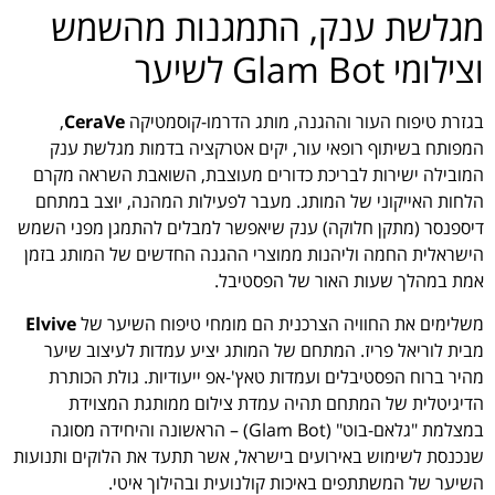
מגלשת ענק, התמגנות מהשמש
וצילומי Glam Bot לשיער
בגזרת טיפוח העור וההגנה, מותג הדרמו-קוסמטיקה
CeraVe
,
המפותח בשיתוף רופאי עור, יקים אטרקציה בדמות מגלשת ענק
המובילה ישירות לבריכת כדורים מעוצבת, השואבת השראה מקרם
הלחות האייקוני של המותג. מעבר לפעילות המהנה, יוצב במתחם
דיספנסר (מתקן חלוקה) ענק שיאפשר למבלים להתמגן מפני השמש
הישראלית החמה וליהנות ממוצרי ההגנה החדשים של המותג בזמן
אמת במהלך שעות האור של הפסטיבל.
משלימים את החוויה הצרכנית הם מומחי טיפוח השיער של
Elvive
מבית לוריאל פריז. המתחם של המותג יציע עמדות לעיצוב שיער
מהיר ברוח הפסטיבלים ועמדות טאץ'-אפ ייעודיות. גולת הכותרת
הדיגיטלית של המתחם תהיה עמדת צילום ממותגת המצוידת
במצלמת "גלאם-בוט" (Glam Bot) – הראשונה והיחידה מסוגה
שנכנסת לשימוש באירועים בישראל, אשר תתעד את הלוקים ותנועות
השיער של המשתתפים באיכות קולנועית ובהילוך איטי.