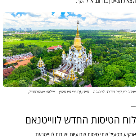
ולצאת מסייגון בדרום, או להפך.
שילוב בין קצב מודרני למסורת | סייגון (הו צ׳י מין סיטי) | צילום: שאטרסטוק
—
לוח הטיסות החדש לווייטנאם
ארקיע תפעיל שתי טיסות שבועיות ישירות לווייטנאם: