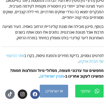
סייגון (הו צ׳י מין סיטי) היא העיר הגדולה והתוססת ביותר בווייטנאם.
העיר מציגה שילוב ייחודי בין היסטוריה מקומית לקידמה מערבית.
המבקרים ימצאו בה גורדי שחקים מודרניים, חיי לילה קצביים, שווקים
מסורתיים ובתי קפה ייחודיים.
בנוסף, סייגון מובילה את סצנת קולינריית הרחוב באסיה. העיר מציעה
תרבות אוכל מגוונת ואנרגטית. נתונים אלו הפכו אותה בשנים
האחרונות ליעד קולינרי בולט ומומלץ במיוחד במזרח הרחוק.
לפרטים נוספים, בדיקת מחירים והזמנת טיסות, בקרו ב
אתר הרשמי
של חברת ארקיע
.
מחפשים עוד עדכוני תעופה, מסלולי טיול והמלצות חמות?
המשיכו לעקוב אחרינו ב-
מגזין ישראלינג
.
שיתוף
✉ ישראלינג