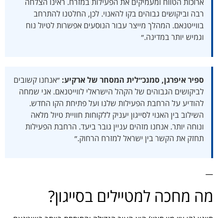
ארוכות הטווח ומעמיקים את הפעילות במזרח. ראינו הצלחה
רבה וביקושים גבוהים בקו להאנוי. לכן, החלטנו להתרחב
בווייטנאם. המהלך מייצר עבור הנוסעים אפשרות לטיול נוח
וגמיש יותר במדינה.״
ספיר איפרגן, סמנכ״לית המסחר של ארקיע:
״אנחנו קשובים
לביקושים הגבוהים של הקהל הישראלי לווייטנאם. אני שמחה
להודיע על הרחבת הפעילות שלנו ועל פתיחת הקו החדש.
השילוב בין האנוי לסייגון יעניק ללקוחות חוויית טיול מלאה
ונוחה יותר. אנחנו מזהים עניין גובר ביעד. הרחבת הפעילות
תחזק את הקשר בין ישראל למזרח הרחוק.״
—
מה מחכה למטיילים בסייגון?