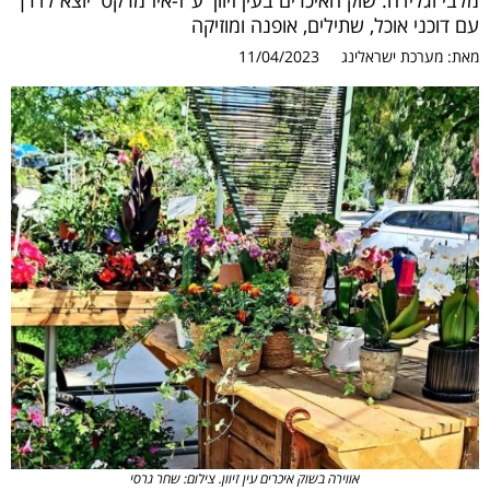
מלבי וגלידה. שוק האיכרים בעין זיוון 'ע"ז-איז מרקט' יוצא לדרך
עם דוכני אוכל, שתילים, אופנה ומוזיקה
מאת:
מערכת ישראלינג
11/04/2023
אווירה בשוק איכרים עין זיוון. צילום: שחר גרסי