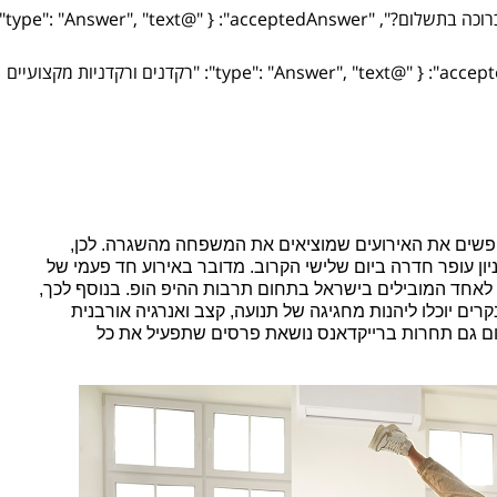
{ "@type": "Question", "name": "האם הכניסה למסיבת הריקודים כר
{ "@type": "Question", "name": "מי מופיע באירוע?", "acceptedAnswer": { "@type": "Answer", "text": "רקדנים ורקדניות מקצועיים
חפשים את האירועים שמוציאים את המשפחה מהשגרה. לכן,
ן עופר חדרה ביום שלישי הקרוב. מדובר באירוע חד פעמי של
 לאחד המובילים בישראל בתחום תרבות ההיפ הופ. בנוסף לכך,
ים יוכלו ליהנות מחגיגה של תנועה, קצב ואנרגיה אורבנית
ום גם תחרות ברייקדאנס נושאת פרסים שתפעיל את כל