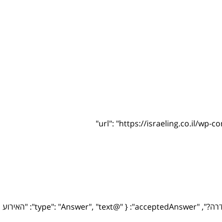
{ "@type": "Question", "name": "מתי מתקיים אירוע ההיפ הופ בחדרה?", "acceptedAnswer": { "@type": "Answer", "text": "האירוע