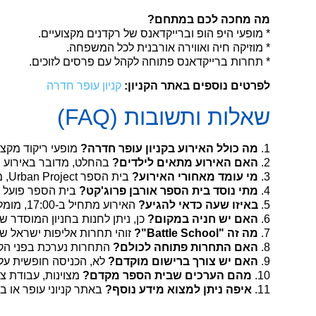
מה מחכה לכם במתחם?
* מופעי היפ הופ וברייקדאנס של רקדנים מקצועיים.
* מוזיקה חיה ואווירה אורבנית לכל המשפחה.
* תחרות ברייקדאנס פתוחה לקהל עם פרסים לזוכים.
לפרטים נוספים באתר הקניון:
קניון עופר חדרה
שאלות ותשובות (FAQ)
1.
מה כולל האירוע בקניון עופר חדרה?
מופעי ריקוד מקצו
2.
האם האירוע מתאים לילדים?
בהחלט, מדובר באירוע חו
3.
מי עומד מאחורי האירוע?
בית הספר Urban Project, מבתי הספר המובילים בארץ להיפ הופ.
4.
מתי נוסד בית הספר אורבן פרוג'קט?
בית הספר פועל כבר שנים
5.
באיזו שעה כדאי להגיע?
האירוע מתחיל ב-17:00, מומלץ להקדים כדי לתפוס מקום צפייה טוב.
6.
האם יש חניה במקום?
כן, ניתן לחנות בחניון המוסדר של
7.
מה זה "Battle School"?
זוהי תחרות אליפות ישראל ש
8.
האם התחרות פתוחה לכולם?
התחרות נערכת בפני הקה
9.
האם יש צורך ברישום מוקדם?
לא, הכניסה חופשית על 
10.
מהם הערכים שבית הספר מקדם?
מצוינות, עבודת צו
11.
איפה ניתן למצוא מידע נוסף?
באתר קניוני עופר או ב
.