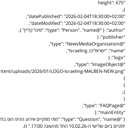
"height": 675
},
"datePublished": "2026-02-04T18:30:00+02:00",
"dateModified": "2026-02-04T18:30:00+02:00",
"author": { "@type": "Person", "name": "סיגל קליין" },
"publisher": {
"@type": "NewsMediaOrganization",
"name": "ישראלינג Israeling",
"logo": {
"@type": "ImageObject",
"url": "https://israeling.co.il/wp-content/uploads/2026/01/LOGO-Israeling-MALBEN-NEW.png"
}
}
},
{
"@type": "FAQPage",
"mainEntity": [
יתקיים ביום שלישי ה-10.02.26 החל מהשעה 17:00." }},