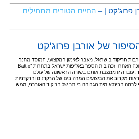
ן פרוג'קט | –
החיים הטובים מתחילים
סיפור של אורבן פרוג'קט
רבות הריקוד בישראל. מעבר לאימון המקצועי, המוסד מחנך
לערכים של מצוינות וביטוי עצמי. חשוב לציין כי רק בחג החנוכה האחרון זכה בית הספר באליפות ישראל בתחרות “Battle
כובד. עובדה זו ממצבת אותם בשורה הראשונה של עולם
ראות מקרוב את הביצועים המרהיבים של הרקדנים והרקדניות
לרמה הבינלאומית הגבוהה ביותר של הריקוד האורבני, ממש