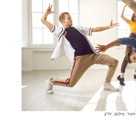
עיר. צילום: יח"צ