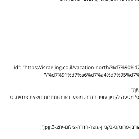
"@id": "https://israeling.co.il/vacation-north/
%d7%91%d7%a6%d7%a4%d7%95%d7%9f/vac
פרוג’קט' מגיעה לקניון עופר חדרה. מופעי ראווה ותחרות נושאת פרסים. כל