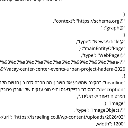
{
"@context": "https://schema.org",
"@graph": [
{
"@type": "NewsArticle",
"mainEntityOfPage": {
"@type": "WebPage",
%d7%90%d7%98%d7%a8%d7%a7%d7%a6%d7%99%d7%95%d7%aa-
ay-center-center-events-urban-project-hadera-2026/"
},
"headline": "הקצב שמשגע את השרון: מה מחכה לכם בין חנויות הקניון?",
"description": "מסיבת ברייקדאנס והיפ הופ ענקית של 'אורבן 
הפרטים באתר ישראלינג.",
"image": {
"@type": "ImageObject",
"url": "https://israeling.co.il/wp-content/uploads/2026/02/אורבן-פרוגקט-בקניון-עופר-חדרה-צילום-יחצ-3.jpg",
"width": 1200,