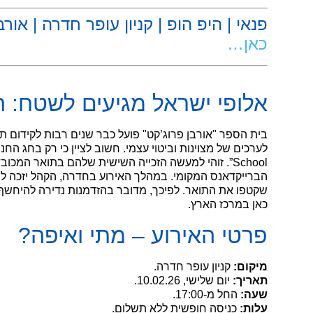
פנאי | היפ הופ | קניון עופר חדרה | אורב
כאן…
.
אלופי ישראל מגיעים לשטח: ה
בית הספר "אורבן פרוג’קט" פועל כבר שנים רבות לקידום ת
School”. זוהי למעשה הזכייה השישית שלהם בתואר המ
הברייקדאנס המקומי. במהלך האירוע בחדרה, הקהל יזכה ל
שקטפו את התואר. לפיכך, מדובר בהזדמנות נדירה להיחשף 
כאן במרכז הארץ.
פרטי האירוע – מתי ואיפה?
מיקום:
קניון עופר חדרה.
תאריך:
יום שלישי, 10.02.26.
שעה:
החל מ-17:00.
עלות:
כניסה חופשית ללא תשלום.