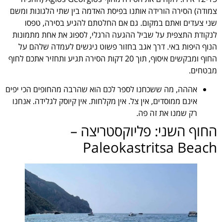
צמודה) הסירה הורידה אותנו בפיסת האדמה בין שתי הלגונות ומשם
שני צעדים ואתם במקום. גם אם החלטתם להגיע בסירה, טפסו
לנקודת התצפית על שביל ההגעה הרגלי, לספוג את אחת מתמונות
הנוף היפות באי. דרך אגב בחזור פשוט ניגשים לעמדה שלהם על
החוף ומבקשים איסוף, תוך 20 דקות הסירה תגיע ותחזיר אתכם לחוף
מבטחים.
אההה, מה ששכחנו לספר לכם הוא שהרבה מהחופים הכי יפים
אינם ממוסדים, אין צל. אין מקלחות. אין קיוסק לגלידה. אנחנו
רק שמנו את זה פה.
החוף השני: פליוקסטריצה –
‪Paleokastritsa Beach