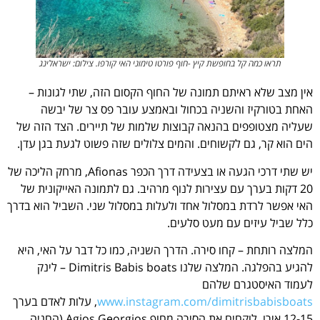
תראו כמה קל בחופשת קיץ -חוף פורטו טימוני האי קורפו. צילום: ישראלינג
אין מצב שלא ראיתם תמונה של החוף הקסום הזה, שתי לגונות –
האחת בטורקיז והשניה בכחול ובאמצע עובר פס צר של יבשה
שעליה מצטופפים בהנאה קבוצות שלמות של תיירים. הצד הזה של
הים הוא קר, גם לקשוחים. והמים צלולים שזה פשוט לגעת בגן עדן.
יש שתי דרכי הגעה או בצעידה דרך הכפר Afionas, מרחק הליכה של
20 דקות בערך עם עצירות לנוף מרהיב. גם לתמונה האייקונית של
האי אפשר לרדת במסלול אחד ולעלות במסלול שני. השביל הוא בדרך
כלל שביל עיזים עם מעט סלעים.
המלצה רותחת – קחו סירה. הדרך השניה, כמו כל דבר על האי, היא
להגיע בהפלגה. המלצה שלנו Dimitris Babis boats – לינק
לעמוד האיסטגרם שלהם
www.instagram.com/dimitrisbabisboats
, עלות לאדם בערך
12-15 אירו. לוקחים את הסירה מחוף Agios Georgios (החניה