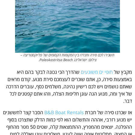
תשכירו לכם סירה ותנדדו בין המקומות הקסומים של פליוקסטריצה –
‪.Paleokastritsa Beach צילום: ישראלינג
מקבץ של
חופי ים משוגעים
שהדרך הכי נכונה לבקר בהם היא
באמצעות סירה, כן, אתם שוכרים לעצמכם סירת מנוע. קודם מראים
שאתם נושמים ויש לכם רישיון נהיגה, משלמים כסף, עוברים הדרכה
של איך ומה, מנוע הגה עוגן חליפות הצלה, וזהו אתם קפטנים לכל
דבר.
אז שכרנו סירה של חברת
B&B Boat Rentals
הסבר קצר לחששנים
יש מנוע רזרבי, אההה והתשלום הוא לפי כמות הדלק שתצרכו בסוף
ההפלגה. יוצאים מהמפרץ, ההתמצאות קלה, שטים 50 מטר מהחוף
או המצוק, מחליטים איפה שווה לעגון, משליכים עוגן ויאללה למים