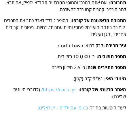
תחבורה:
אם אתם במרכז והחופי המרכזיים תחב"צ יספיק, אם תרצו
להריח כפרי קטנים קחו רכב להשכרה.
התגובה הראשונה על קורפו:
הסופר ג'רלד דארל כתב את הספרים
שמוכר בינהם הוא "משפחתי וחיות אחרות", "חיות, ציפורים וקרובים
אחרים", ו"גן האלים".
עיר הבירה:
קרקירה או Corfu Town.
מספר תושבים:
כ- 100,000 תושבים.
מספר התיירים שנה:
כ- 2.5 מיליון תיירם
מימדי האי:
61*9 ק"מ (קטן).
האתר הרשמי של קורפו:
https://corfu.gr/
(לדוברי היוונית
שביננו).
לעוד חופשות בחו"ל:
בטומי עם ילדים – ישראלינג