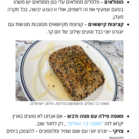
ממולאים
– פלפלים ממולאים עלי גפן ממולאים יש משהו
בטעם שמעיף את זה לשמים, אולי זו נענע יבשה, בכל מקרה
מעדן.
קציצות קישואים
– קציצות מקישואים מטוגנות מוגשות עם
יוגורט יווני כבד וטעים שילוב של חם קר.
מאפה 12 האלים. והשומשום בנדיבות. צילום: ישראלינג
מאפה פילה עם פטה ודבש
– אם אנחנו לא טועים בארץ
יקראו לזה
"מאפה 12 האלים"
, רק לחזור שוב.
צזיקי
– יוגרט יווני עם שום שמיר ומלפפונים – להצטנן בימים
לוהטים.