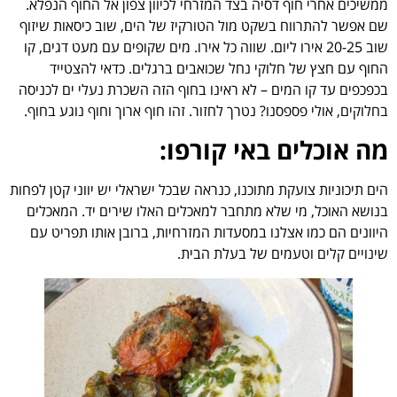
ממשיכים אחרי חוף דסיה בצד המזרחי לכיוון צפון אל החוף הנפלא.
שם אפשר להתרווח בשקט מול הטורקיז של הים, שוב כיסאות שיזוף
שוב 20-25 אירו ליום. שווה כל אירו. מים שקופים עם מעט דגים, קו
החוף עם חצץ של חלוקי נחל שכואבים ברגלים. כדאי להצטייד
בכפכפים עד קו המים – לא ראינו בחוף הזה השכרת נעלי ים לכניסה
בחלוקים, אולי פספסנו? נטרך לחזור. זהו חוף ארוך וחוף נוגע בחוף.
מה אוכלים באי קורפו:
הים תיכוניות צועקת מתוכנו, כנראה שבכל ישראלי יש יווני קטן לפחות
בנושא האוכל, מי שלא מתחבר למאכלים האלו שירים יד. המאכלים
היוונים הם כמו אצלנו במסעדות המזרחיות, ברובן אותו תפריט עם
שינויים קלים וטעמים של בעלת הבית.