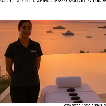
פשרת ליהנות מטיפולי ספא, מסאז'ים, סדנאות יוגה, אמבטי
לום: באדיבות ספיריט הפקות עולם