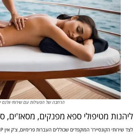
הרחבה של הפעילות עם שירותי וולנס יו
ליהנות מטיפולי ספא מפנקים, מסאז'ים, סד
לצד שירותי הקונסיירז' המוקפדים שכוללים העברות פרימיום, צ'ק אין VIP בפתאל טרמינל ועוד, מציעה כעת ספיריט שירותי Wellnses מתקדמים,